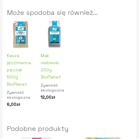
Może spodoba się również…
Kasza
Mak
jęczmienna
niebieski
pęczak
200g
500g
BioPlanet
BioPlanet
Żywność
ekologiczna
Żywność
12,00
zł
ekologiczna
6,00
zł
Podobne produkty