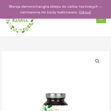
Przejdź
Wersja demonstracyjna sklepu do celów testowych —
do
zamówienia nie będą realizowane.
Odrzuć
treści
ilość
Batom
Chlorella
400mg
300tabl.