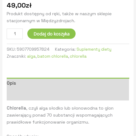
49,00
zł
Produkt dostępny od ręki, także w naszym sklepie
stacjonarnym w Międzyzdrojach.
Dodaj do koszyka
SKU:
5907709957824
Kategoria:
Suplementy diety
Znaczniki:
alga
,
batom chlorella
,
chlorella
Opis
Informacje dodatkowe
Chlorella
, czyli alga słodko lub słonowodna to glon
zawierający ponad 70 substancji wspomagających
prawidłowe funkcjonowanie organizmu.