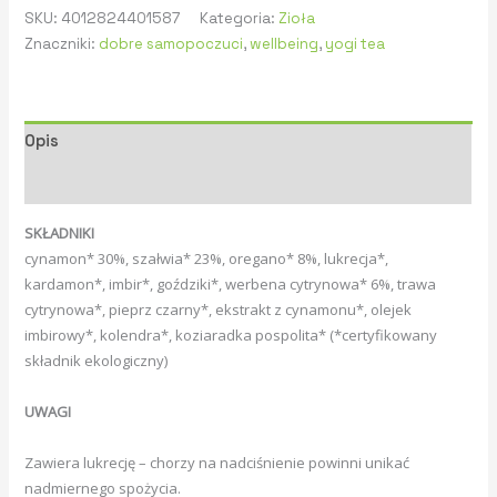
SKU:
4012824401587
Kategoria:
Zioła
Znaczniki:
dobre samopoczuci
,
wellbeing
,
yogi tea
Opis
Informacje dodatkowe
SKŁADNIKI
cynamon* 30%, szałwia* 23%, oregano* 8%, lukrecja*,
kardamon*, imbir*, goździki*, werbena cytrynowa* 6%, trawa
cytrynowa*, pieprz czarny*, ekstrakt z cynamonu*, olejek
imbirowy*, kolendra*, koziaradka pospolita* (*certyfikowany
składnik ekologiczny)
UWAGI
Zawiera lukrecję – chorzy na nadciśnienie powinni unikać
nadmiernego spożycia.