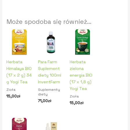
Może spodoba się również…
Herbata
Para Farm
Herbata
Himalaya BIO
Suplement
zielona
(17 x 2 g) 34
diety 100ml
energia BIO
g Yogi Tea
InventFarm
(17 x 1,8 g)
Yogi Tea
Zioła
Suplementy
diety
15,00
zł
Zioła
71,00
zł
15,00
zł