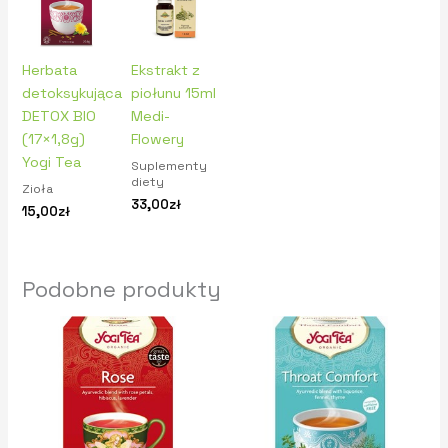
Herbata
Ekstrakt z
detoksykująca
piołunu 15ml
DETOX BIO
Medi-
(17×1,8g)
Flowery
Yogi Tea
Suplementy
diety
Zioła
33,00
zł
15,00
zł
Podobne produkty