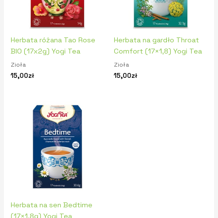
Herbata różana Tao Rose
Herbata na gardło Throat
BIO (17x2g) Yogi Tea
Comfort (17×1,8) Yogi Tea
Zioła
Zioła
15,00
zł
15,00
zł
Herbata na sen Bedtime
(17×1,8g) Yogi Tea