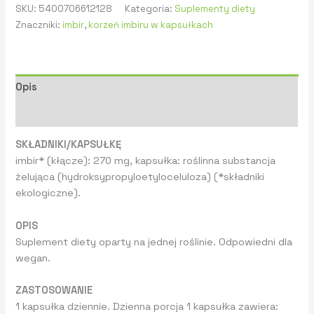
SKU:
5400706612128
Kategoria:
Suplementy diety
Znaczniki:
imbir
,
korzeń imbiru w kapsułkach
Opis
Informacje dodatkowe
SKŁADNIKI/KAPSUŁKĘ
imbir* (kłącze): 270 mg, kapsułka: roślinna substancja
żelująca (hydroksypropyloetyloceluloza) (*składniki
ekologiczne).
OPIS
Suplement diety oparty na jednej roślinie. Odpowiedni dla
wegan.
ZASTOSOWANIE
1 kapsułka dziennie. Dzienna porcja 1 kapsułka zawiera: