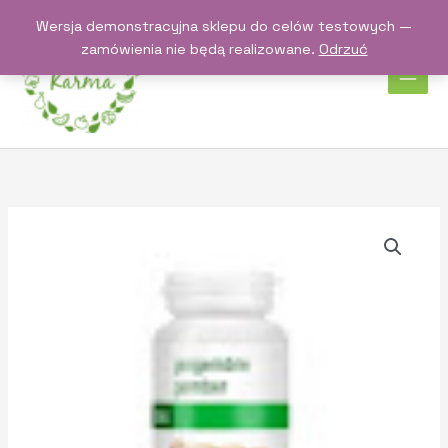
Przejdź
Wersja demonstracyjna sklepu do celów testowych —
do
zamówienia nie będą realizowane.
Odrzuć
treści
ilość
Imbir
BIO
120kaps.
Purasana