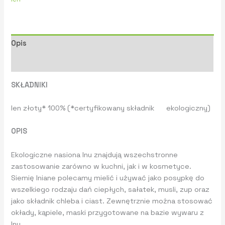
Opis
Informacje dodatkowe
SKŁADNIKI
len złoty* 100% (*certyfikowany składnik ekologiczny)
OPIS
Ekologiczne nasiona lnu znajdują wszechstronne
zastosowanie zarówno w kuchni, jak i w kosmetyce.
Siemię lniane polecamy mielić i używać jako posypkę do
wszelkiego rodzaju dań ciepłych, sałatek, musli, zup oraz
jako składnik chleba i ciast. Zewnętrznie można stosować
okłady, kąpiele, maski przygotowane na bazie wywaru z
lnu.