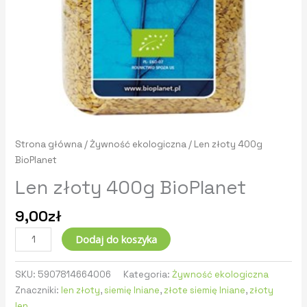
Strona główna
/
Żywność ekologiczna
/ Len złoty 400g
BioPlanet
Len złoty 400g BioPlanet
9,00
zł
Dodaj do koszyka
SKU:
5907814664006
Kategoria:
Żywność ekologiczna
Znaczniki:
len złoty
,
siemię lniane
,
złote siemię lniane
,
złoty
len