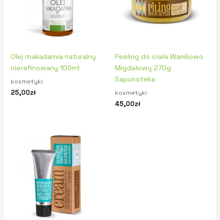
Olej makadamia naturalny
Peeling do ciała Waniliowo
nierafinowany 100ml
Migdałowy 270g
Sapunoteka
kosmetyki
25,00
zł
kosmetyki
45,00
zł