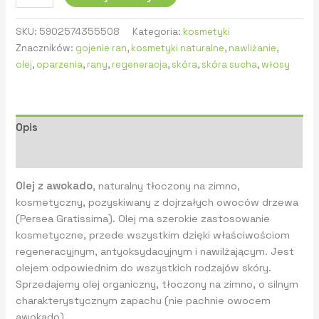
SKU:
5902574355508
Kategoria:
kosmetyki
Znaczników:
gojenie ran
,
kosmetyki naturalne
,
nawliżanie
,
olej
,
oparzenia
,
rany
,
regeneracja
,
skóra
,
skóra sucha
,
włosy
Opis
Informacje dodatkowe
Olej z awokado
, naturalny tłoczony na zimno,
kosmetyczny, pozyskiwany z dojrzałych owoców drzewa
(Persea Gratissima). Olej ma szerokie zastosowanie
kosmetyczne, przede wszystkim dzięki właściwościom
regeneracyjnym, antyoksydacyjnym i nawilżającym. Jest
olejem odpowiednim do wszystkich rodzajów skóry.
Sprzedajemy olej organiczny, tłoczony na zimno, o silnym
charakterystycznym zapachu (nie pachnie owocem
awokado)