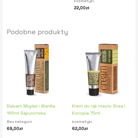
kosmetyki
22,00
zł
Podobne produkty
Balsam Migdał i Wanilia
Krem do rąk masło Shea i
165ml Sapunoteka
Konopia 75ml
Bez kategorii
kosmetyki
69,00
zł
62,00
zł