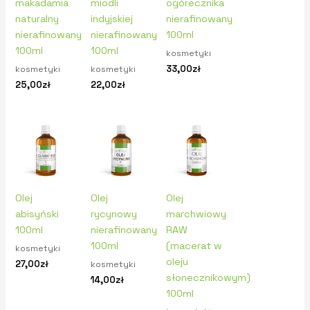
makadamia
miodli
ogórecznika
naturalny
indyjskiej
nierafinowany
nierafinowany
nierafinowany
100ml
100ml
100ml
kosmetyki
33,00
zł
kosmetyki
kosmetyki
25,00
zł
22,00
zł
Olej
Olej
Olej
abisyński
rycynowy
marchwiowy
100ml
nierafinowany
RAW
100ml
(macerat w
kosmetyki
oleju
27,00
zł
kosmetyki
słonecznikowym)
14,00
zł
100ml