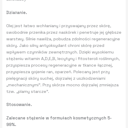
Działanie.
Olej jest łatwo wchłaniany i przyswajany przez skórę,
swobodnie przenika przez naskórek i penetruje jej głębsze
warstwy. Silnie nawilża, pobudza zdolności regeneracyjne
skóry. Jako silny antyoksydant chroni skórę przed
wpływem czynników zewnętrznych. Dzięki wysokiemu
stężeniu witamin A,D,E,B, lecytyny i fitosteroli roślinnych,
przyspiesza procesy regeneracyjne w tkance łącznej,
przyspiesza gojenie ran, oparzeń. Polecany jest przy
pielęgnacji skóry suchej, dojrzałej z uszkodzeniami
„mechanicznymi”. Przy skórze mocno dojrzałej zmniejsza
tzw. „plamy starcze”.
Stosowanie.
Zalecane stężenie w formułach kosmetycznych 5-
99%.