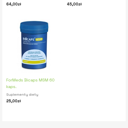
64,00
zł
45,00
zł
ForMeds Bicaps MSM 60
kaps.
Suplementy diety
25,00
zł