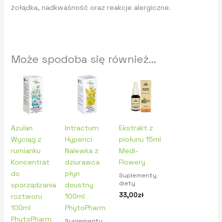
żołądka, nadkwaśność oraz reakcje alergiczne.
Może spodoba się również…
Azulan
Intractum
Ekstrakt z
Wyciąg z
Hyperici
piołunu 15ml
rumianku
Nalewka z
Medi-
Koncentrat
dziurawca
Flowery
do
płyn
Suplementy
diety
sporządzania
doustny
33,00
zł
roztworu
100ml
100ml
PhytoPharm
PhytoPharm
Suplementy