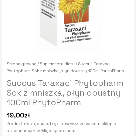
PhytoPharm
Strona główna
/
Suplementy diety
/ Succus Taraxaci
Phytopharm Sok z mniszka, płyn doustny 100ml PhytoPharm
Succus Taraxaci Phytopharm
Sok z mniszka, płyn doustny
100ml PhytoPharm
19,00
zł
Produkt dostępny od ręki, również w naszym sklepie
stacjonarnym w Międzyzdrojach.