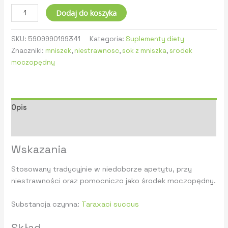
Dodaj do koszyka
SKU:
5909990199341
Kategoria:
Suplementy diety
Znaczniki:
mniszek
,
niestrawnosc
,
sok z mniszka
,
srodek
moczopędny
Opis
Informacje dodatkowe
Wskazania
Stosowany tradycyjnie w niedoborze apetytu, przy
niestrawności oraz pomocniczo jako środek moczopędny.
Substancja czynna:
Taraxaci succus
Skład