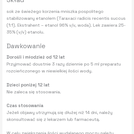
sok ze świeżego korzenia mniszka pospolitego
stabilizowany etanolem (Taraxaci radicis recentis succus
(1:1). Ekstrahent – etanol 96% v/v, woda). Lek zawiera 25-
35% (v/v) etanolu.
Dawkowanie
Dorośli i młodzież od 12 lat
Przyjmować doustnie 3 razy dziennie po 5 ml preparatu
rozcieńczonego w niewielkiej ilości wody.
Dzieci poniżej 12 lat
Nie zaleca się stosowania.
Czas stosowania
Jeżeli objawy utrzymują się dłużej niż 14 dni, należy
skonsultować się z lekarzem lub farmaceutą.
W celu zwiększenia ilości wydalanego moczu należy