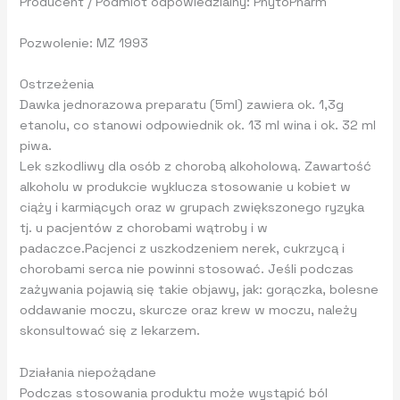
Producent / Podmiot odpowiedzialny: PhytoPharm
Pozwolenie:
MZ 1993
Ostrzeżenia
Dawka jednorazowa preparatu (5ml) zawiera ok. 1,3g
etanolu, co stanowi odpowiednik ok. 13 ml wina i ok. 32 ml
piwa.
Lek szkodliwy dla osób z chorobą alkoholową. Zawartość
alkoholu w produkcie wyklucza stosowanie u kobiet w
ciąży i karmiących oraz w grupach zwiększonego ryzyka
tj. u pacjentów z chorobami wątroby i w
padaczce.Pacjenci z uszkodzeniem nerek, cukrzycą i
chorobami serca nie powinni stosować. Jeśli podczas
zażywania pojawią się takie objawy, jak: gorączka, bolesne
oddawanie moczu, skurcze oraz krew w moczu, należy
skonsultować się z lekarzem.
Działania niepożądane
Podczas stosowania produktu może wystąpić ból