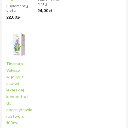
diety
Suplementy
24,00
zł
diety
22,00
zł
Tinctura
Salviae
wyciąg z
szałwi
lekarskiej
koncentrat
do
sporządzania
roztworu
100ml