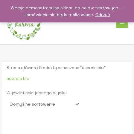
Przejdź
Wersja demonstracyjna sklepu do celów testowych —
do
zamówienia nie będą realizowane.
Odrzuć
treści
Strona główna
/ Produkty oznaczone “acerola bio”
acerola bio
Wyświetlanie jednego wyniku