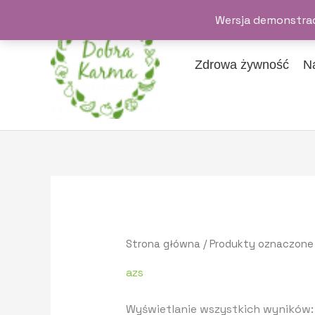
Przejdź
Wersja demonstrac
do
treści
Zdrowa żywność
N
Strona główna
/ Produkty oznaczone 
azs
Wyświetlanie wszystkich wyników: