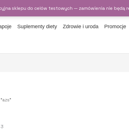
yjna sklepu do celów testowych — zamówienia nie będą r
apoje
Suplementy diety
Zdrowie i uroda
Promocje
“azs”
 3