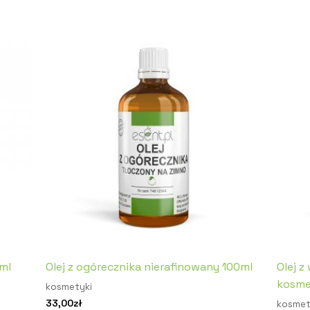
0ml
Olej z ogórecznika nierafinowany 100ml
Olej z
kosme
kosmetyki
33,00
zł
kosmet