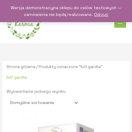
Przejdź
Wersja demonstracyjna sklepu do celów testowych —
do
zamówienia nie będą realizowane.
Odrzuć
treści
Strona główna
/ Produkty oznaczone “ból gardła”
ból gardła
Wyświetlanie jednego wyniku