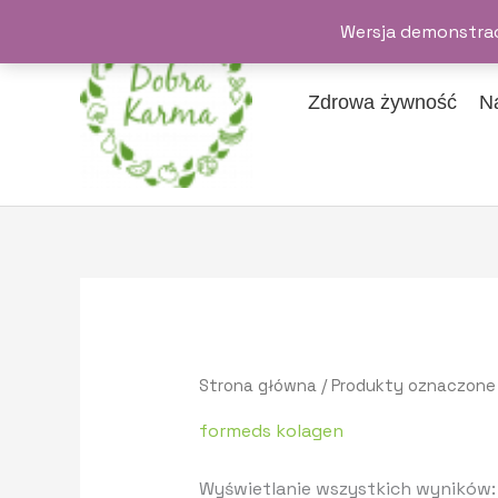
Przejdź
Wersja demonstrac
do
treści
Zdrowa żywność
N
Strona główna
/ Produkty oznaczone
formeds kolagen
Wyświetlanie wszystkich wyników: