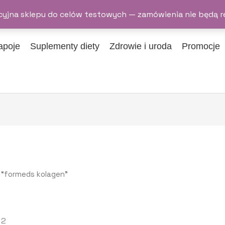
yjna sklepu do celów testowych — zamówienia nie będą r
apoje
Suplementy diety
Zdrowie i uroda
Promocje
 “formeds kolagen”
 2