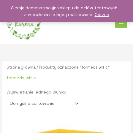
Przejdź
Wersja demonstracyjna sklepu do celów testowych —
do
zamówienia nie będą realizowane.
Odrzuć
treści
Strona główna
/ Produkty oznaczone “formeds wit c”
formeds wit c
Wyświetlanie jednego wyniku