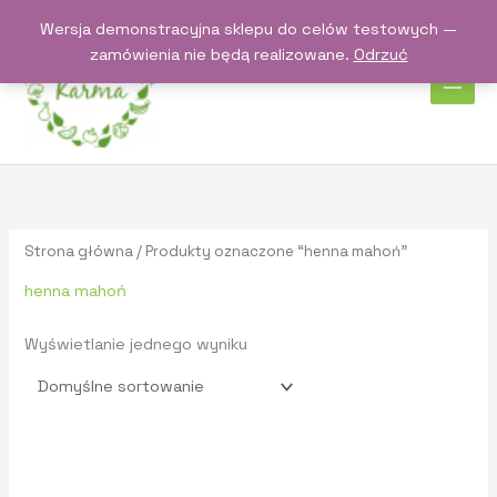
Przejdź
Wersja demonstracyjna sklepu do celów testowych —
do
zamówienia nie będą realizowane.
Odrzuć
treści
Strona główna
/ Produkty oznaczone “henna mahoń”
henna mahoń
Wyświetlanie jednego wyniku