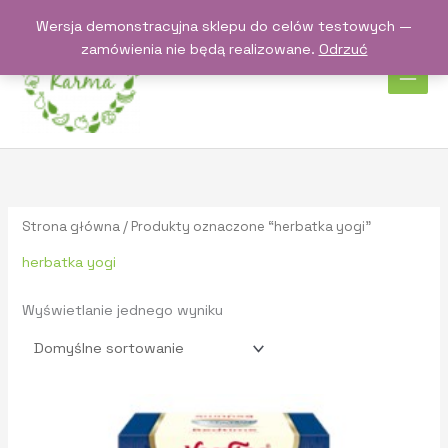
Przejdź
Wersja demonstracyjna sklepu do celów testowych —
do
zamówienia nie będą realizowane.
Odrzuć
treści
Strona główna
/ Produkty oznaczone “herbatka yogi”
herbatka yogi
Wyświetlanie jednego wyniku