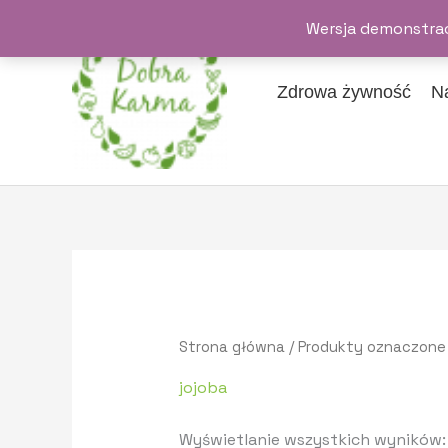
Przejdź
Wersja demonstrac
do
treści
Zdrowa żywność
N
Strona główna
/ Produkty oznaczone 
jojoba
Wyświetlanie wszystkich wyników: