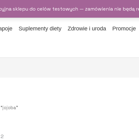
yjna sklepu do celów testowych — zamówienia nie będą r
apoje
Suplementy diety
Zdrowie i uroda
Promocje
“jojoba”
 2