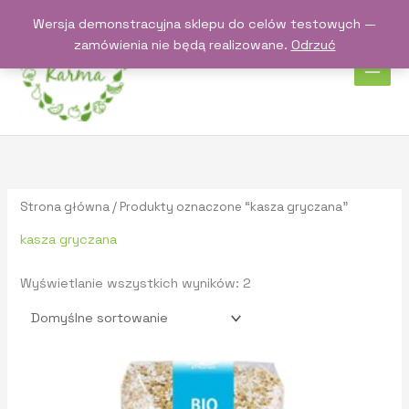
Przejdź
Wersja demonstracyjna sklepu do celów testowych —
do
zamówienia nie będą realizowane.
Odrzuć
treści
Strona główna
/ Produkty oznaczone “kasza gryczana”
kasza gryczana
Wyświetlanie wszystkich wyników: 2