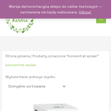
Przejdź
Wersja demonstracyjna sklepu do celów testowych —
do
zamówienia nie będą realizowane.
Odrzuć
treści
Strona główna
/ Produkty oznaczone “koncentrat azulan”
koncentrat azulan
Wyświetlanie jednego wyniku