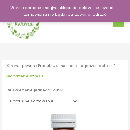
Przejdź
Wersja demonstracyjna sklepu do celów testowych —
do
zamówienia nie będą realizowane.
Odrzuć
treści
Strona główna
/ Produkty oznaczone “łagodzenie stresu”
łagodzenie stresu
Wyświetlanie jednego wyniku