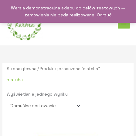
Przejdź
Wersja demonstracyjna sklepu do celów testowych —
do
zamówienia nie będą realizowane.
Odrzuć
treści
Strona główna
/ Produkty oznaczone “matcha”
matcha
Wyświetlanie jednego wyniku