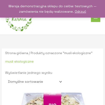
Przejdź
Wersja demonstracyjna sklepu do celów testowych —
do
zamówienia nie będą realizowane.
Odrzuć
treści
Strona główna
/ Produkty oznaczone “musli ekologiczne”
musli ekologiczne
Wyświetlanie jednego wyniku