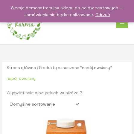
Przejdź
Wersja demonstracyjna sklepu do celów testowych —
do
zamówienia nie będą realizowane.
Odrzuć
treści
Strona główna
/ Produkty oznaczone “napój owsiany”
napój owsiany
Wyświetlanie wszystkich wyników: 2