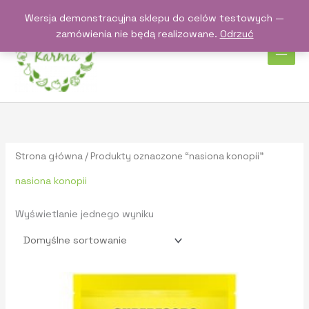
Przejdź
Wersja demonstracyjna sklepu do celów testowych —
do
zamówienia nie będą realizowane.
Odrzuć
treści
Strona główna
/ Produkty oznaczone “nasiona konopii”
nasiona konopii
Wyświetlanie jednego wyniku