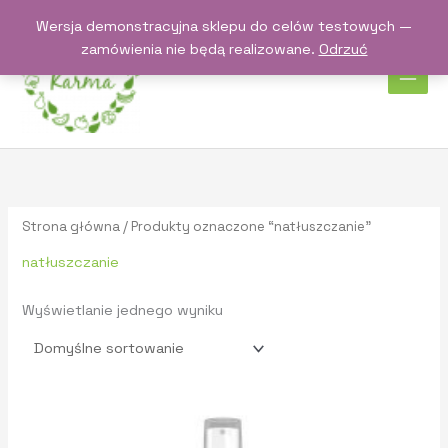
Przejdź
Wersja demonstracyjna sklepu do celów testowych —
do
zamówienia nie będą realizowane.
Odrzuć
treści
Strona główna
/ Produkty oznaczone “natłuszczanie”
natłuszczanie
Wyświetlanie jednego wyniku