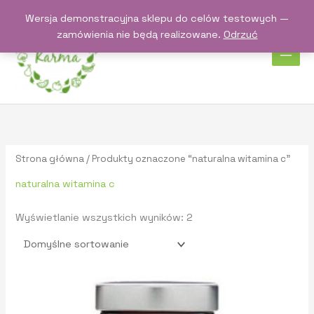
Przejdź
Wersja demonstracyjna sklepu do celów testowych —
do
zamówienia nie będą realizowane.
Odrzuć
treści
Strona główna
/ Produkty oznaczone “naturalna witamina c”
naturalna witamina c
Wyświetlanie wszystkich wyników: 2