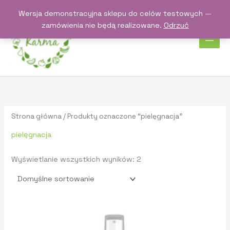
Przejdź
Wersja demonstracyjna sklepu do celów testowych —
do
zamówienia nie będą realizowane.
Odrzuć
treści
Strona główna
/ Produkty oznaczone “pielęgnacja”
pielęgnacja
Wyświetlanie wszystkich wyników: 2