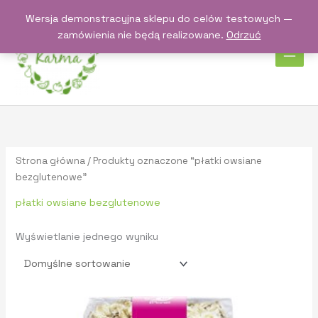
Przejdź
Wersja demonstracyjna sklepu do celów testowych —
do
zamówienia nie będą realizowane.
Odrzuć
treści
Strona główna
/ Produkty oznaczone “płatki owsiane
bezglutenowe”
płatki owsiane bezglutenowe
Wyświetlanie jednego wyniku