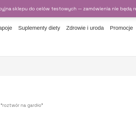
yjna sklepu do celów testowych — zamówienia nie będą r
apoje
Suplementy diety
Zdrowie i uroda
Promocje
“roztwór na gardło”