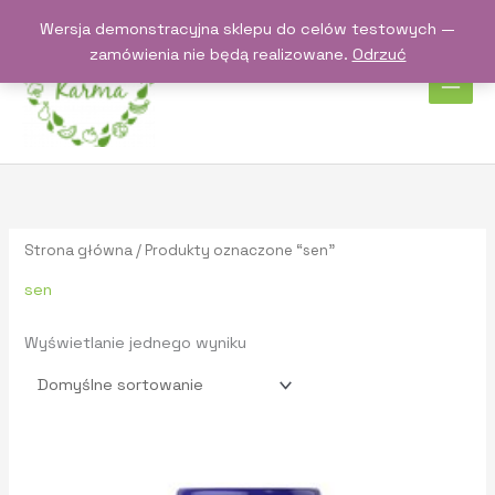
Przejdź
Wersja demonstracyjna sklepu do celów testowych —
do
zamówienia nie będą realizowane.
Odrzuć
treści
Strona główna
/ Produkty oznaczone “sen”
sen
Wyświetlanie jednego wyniku