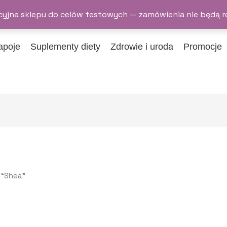
yjna sklepu do celów testowych — zamówienia nie będą r
apoje
Suplementy diety
Zdrowie i uroda
Promocje
 “Shea”