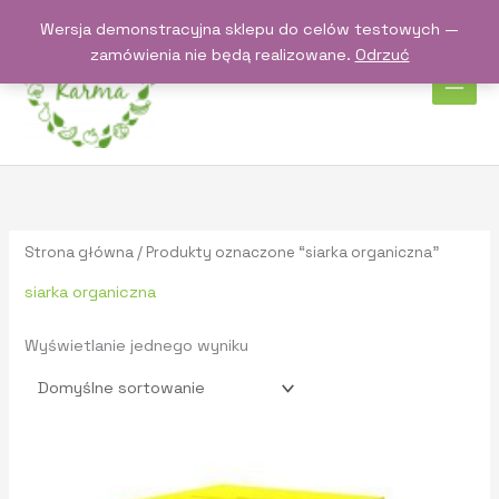
Przejdź
Wersja demonstracyjna sklepu do celów testowych —
do
zamówienia nie będą realizowane.
Odrzuć
treści
Strona główna
/ Produkty oznaczone “siarka organiczna”
siarka organiczna
Wyświetlanie jednego wyniku