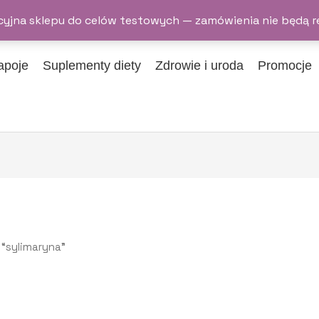
yjna sklepu do celów testowych — zamówienia nie będą r
apoje
Suplementy diety
Zdrowie i uroda
Promocje
“sylimaryna”