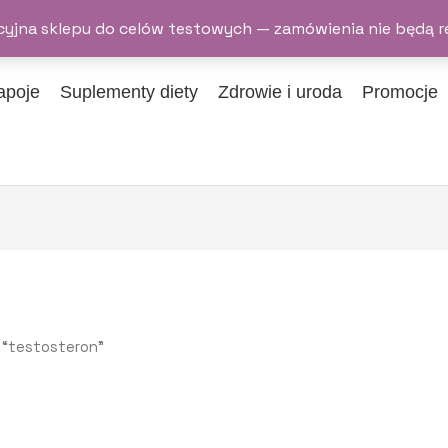
yjna sklepu do celów testowych — zamówienia nie będą r
apoje
Suplementy diety
Zdrowie i uroda
Promocje
 “testosteron”