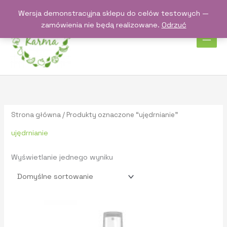
Przejdź
Wersja demonstracyjna sklepu do celów testowych —
do
zamówienia nie będą realizowane.
Odrzuć
treści
Strona główna
/ Produkty oznaczone “ujędrnianie”
ujędrnianie
Wyświetlanie jednego wyniku