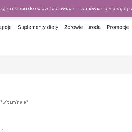
yjna sklepu do celów testowych — zamówienia nie będą r
apoje
Suplementy diety
Zdrowie i uroda
Promocje
 “witamina e”
 2