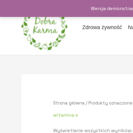
Przejdź
Wersja demonstrac
do
treści
Zdrowa żywność
N
Strona główna
/ Produkty oznaczone
witamina e
Wyświetlanie wszystkich wyników: