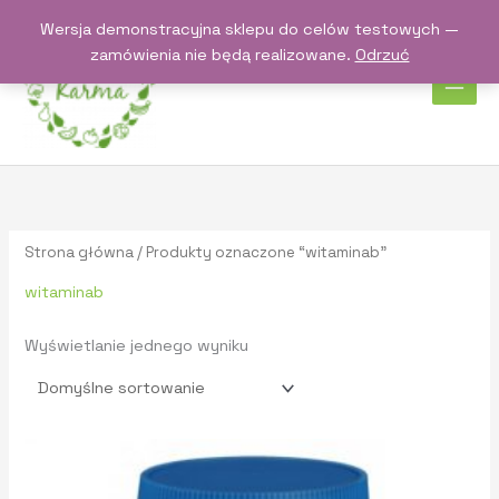
Przejdź
Wersja demonstracyjna sklepu do celów testowych —
do
zamówienia nie będą realizowane.
Odrzuć
treści
Strona główna
/ Produkty oznaczone “witaminab”
witaminab
Wyświetlanie jednego wyniku