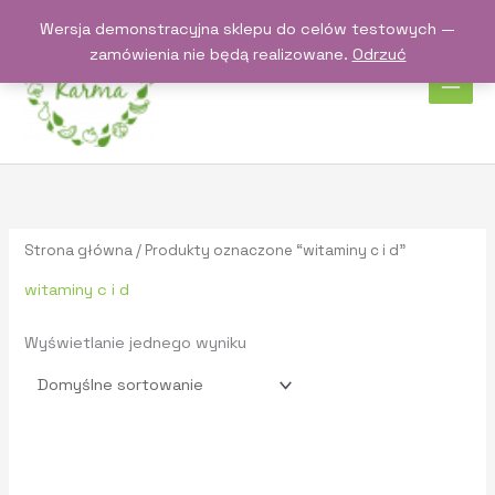
Przejdź
Wersja demonstracyjna sklepu do celów testowych —
do
zamówienia nie będą realizowane.
Odrzuć
treści
Strona główna
/ Produkty oznaczone “witaminy c i d”
witaminy c i d
Wyświetlanie jednego wyniku