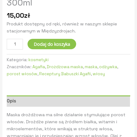
300ml
15,00
zł
Produkt dostępny od ręki, również w naszym sklepie
stacjonarnym w Międzyzdrojach.
Dodaj do koszyka
Kategoria:
kosmetyki
Znaczników:
Agafia
,
Drożdżowa maska
,
maska
,
odżywka
,
porost włosów
,
Receptury Babuszki Agafii
,
włosy
Opis
Maska drożdżowa ma silne działanie stymulujące porost
włosów. Drożdże piwne są źródłem białka, witamin i
mikroelementów, które wnikają w strukturę włosa,
wzmacniając je i przyśpieszając wzrost włosów. Olej z