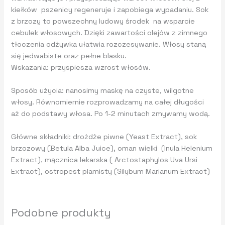
kiełków pszenicy regeneruje i zapobiega wypadaniu. Sok
z brzozy to powszechny ludowy środek na wsparcie
cebulek włosowych. Dzięki zawartości olejów z zimnego
tłoczenia odżywka ułatwia rozczesywanie. Włosy staną
się jedwabiste oraz pełne blasku.
Wskazania: przyspiesza wzrost włosów.
Sposób użycia: nanosimy maskę na czyste, wilgotne
włosy. Równomiernie rozprowadzamy na całej długości
aż do podstawy włosa. Po 1-2 minutach zmywamy wodą.
Główne składniki: drożdże piwne (Yeast Extract), sok
brzozowy (Betula Alba Juice), oman wielki (Inula Helenium
Extract), mącznica lekarska ( Arctostaphylos Uva Ursi
Extract), ostropest plamisty (Silybum Marianum Extract)
Podobne produkty