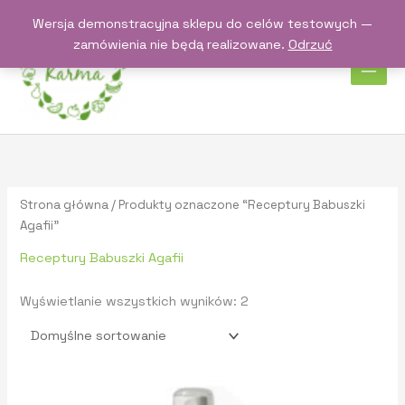
Przejdź
Wersja demonstracyjna sklepu do celów testowych —
do
zamówienia nie będą realizowane.
Odrzuć
treści
Strona główna
/ Produkty oznaczone “Receptury Babuszki
Agafii”
Receptury Babuszki Agafii
Wyświetlanie wszystkich wyników: 2