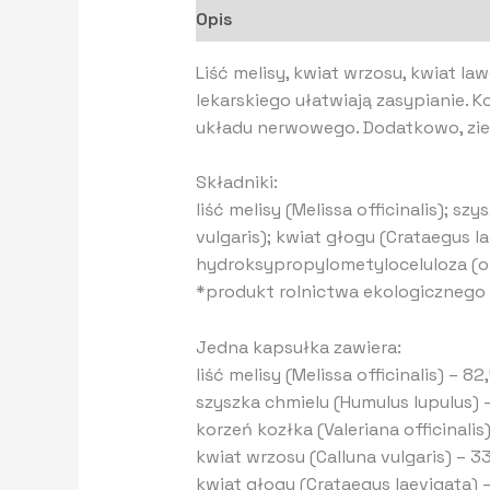
Opis
Informacje dodatkowe
Liść melisy, kwiat wrzosu, kwiat la
lekarskiego ułatwiają zasypianie.
układu nerwowego. Dodatkowo, ziel
Składniki:
liść melisy (Melissa officinalis); sz
vulgaris); kwiat głogu (Crataegus l
hydroksypropylometyloceluloza (o
*produkt rolnictwa ekologicznego
Jedna kapsułka zawiera:
liść melisy (Melissa officinalis) – 82
szyszka chmielu (Humulus lupulus) 
korzeń kozłka (Valeriana officinalis
kwiat wrzosu (Calluna vulgaris) – 3
kwiat głogu (Crataegus laevigata) 