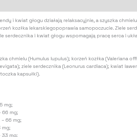
wendy i kwiat głogu działają relaksacyjnie, a szyszka chmie
 Korzeń kozłka lekarskiegopoprawia samopoczucie. Ziele se
e serdecznika i kwiat głogu wspomagają pracę serca i ukła
yszka chmielu (Humulus lupulus); korzeń kozłka (Valeriana off
aevigata); ziele serdecznika (Leonurus cardiaca); kwiat lawe
toczka kapsułki).
,5 mg;
– 66 mg;
) – 66 mg;
3 mg;
– 33 mg;