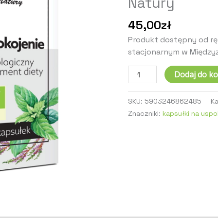
Natury
Natury
45,00
zł
Produkt dostępny od ręk
stacjonarnym w Międzyz
Dodaj do k
SKU:
5903246862485
K
Znaczniki:
kapsułki na uspo