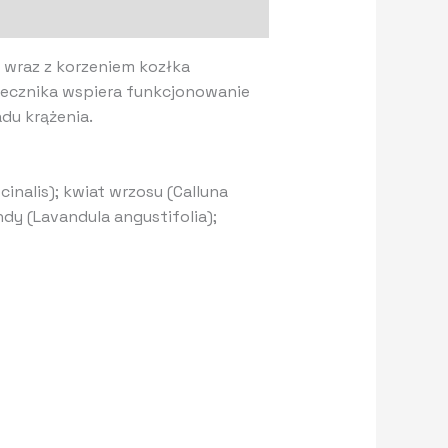
lu wraz z korzeniem kozłka
rdecznika wspiera funkcjonowanie
du krążenia.
icinalis); kwiat wrzosu (Calluna
ndy (Lavandula angustifolia);