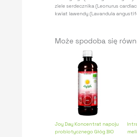
ziele serdecznika (Leonurus cardiac
kwiat lawendy (Lavandula angustifo
Może spodoba się równ
Joy Day Koncentrat napoju
Int
probiotycznego Głóg BIO
mel