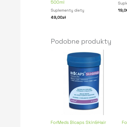
500ml
Supl
19,0
Suplementy diety
49,00
zł
Podobne produkty
ForMeds Bicaps Skin&Hair
Fo