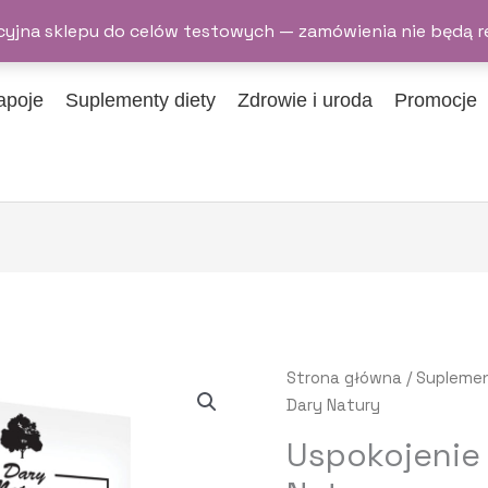
yjna sklepu do celów testowych — zamówienia nie będą r
apoje
Suplementy diety
Zdrowie i uroda
Promocje
ilość
Strona główna
/
Suplemen
Uspokojenie
Dary Natury
EKO
Uspokojenie
60kaps.
Dary