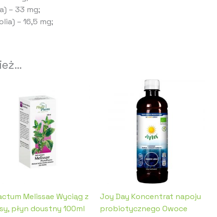
a) – 33 mg;
lia) – 16,5 mg;
ież…
ractum Melissae Wyciąg z
Joy Day Koncentrat napoju
isy, płyn doustny 100ml
probiotycznego Owoce