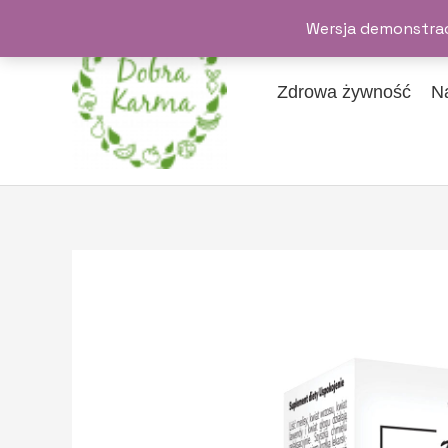
Przejdź
Wersja demonstrac
do
treści
Zdrowa żywność
N