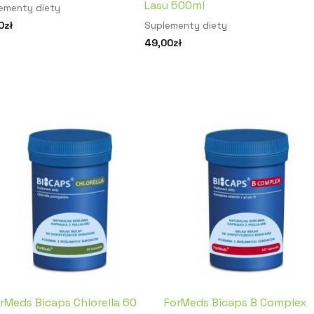
Lasu 500ml
ementy diety
0
zł
Suplementy diety
49,00
zł
rMeds Bicaps Chlorella 60
ForMeds Bicaps B Complex