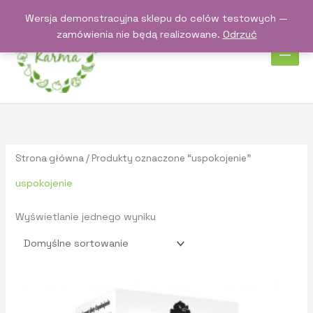
Przejdź
Wersja demonstracyjna sklepu do celów testowych —
do
zamówienia nie będą realizowane.
Odrzuć
treści
Strona główna
/ Produkty oznaczone “uspokojenie”
uspokojenie
Wyświetlanie jednego wyniku